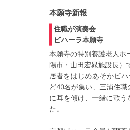
本願寺新報
住職が演奏会
ビハーラ本願寺
本願寺の特別養護老人ホ
陽市・山田宏晁施設長）
居者をはじめあそかビハ
ど40名が集い、三浦住
に耳を傾け、一緒に歌う
た。