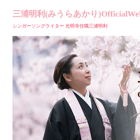
三浦明利(みうらあかり)OfficialWebs
シンガーソングライター 光明寺住職三浦明利