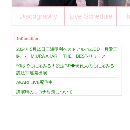
Discography
Live Schedule
I
Infomation
2024年5月15日三浦明利ベストアルバムCD 月愛三
昧 - MIURA AKARI THE BEST-リリース
90秒で心に沁みる！説法GP◆現代人の心に沁みる
説法12連発出演
AKARI LIVE配信中
講演時のコロナ対策について
ＣＤ「いちごいちえ」２０２０年１月２２日発売
2017年11月5日第六回法話コンサート決定！
2017年10月14日NHK総合テレビ番組「バナナゼロ
ミュージック」に再び出演